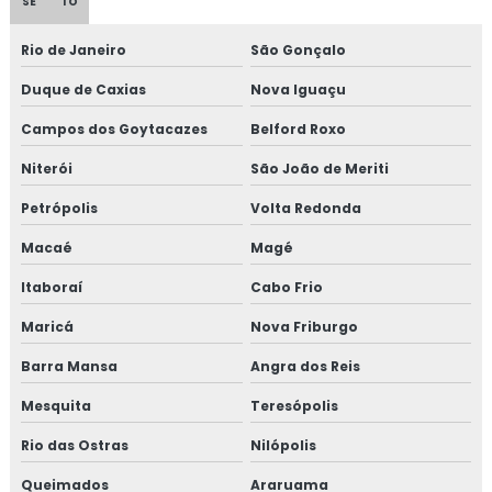
SE
TO
Rio de Janeiro
São Gonçalo
Duque de Caxias
Nova Iguaçu
Campos dos Goytacazes
Belford Roxo
Niterói
São João de Meriti
Petrópolis
Volta Redonda
Macaé
Magé
Itaboraí
Cabo Frio
Maricá
Nova Friburgo
Barra Mansa
Angra dos Reis
Mesquita
Teresópolis
Rio das Ostras
Nilópolis
Queimados
Araruama