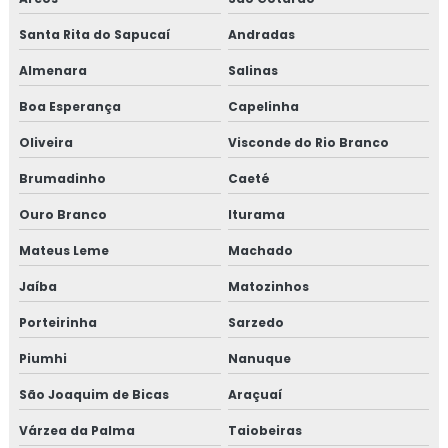
Santa Rita do Sapucaí
Andradas
Almenara
Salinas
Boa Esperança
Capelinha
Oliveira
Visconde do Rio Branco
Brumadinho
Caeté
Ouro Branco
Iturama
Mateus Leme
Machado
Jaíba
Matozinhos
Porteirinha
Sarzedo
Piumhi
Nanuque
São Joaquim de Bicas
Araçuaí
Várzea da Palma
Taiobeiras