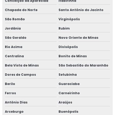
Conceição da Aparecida
Itabirinha
Chapada do Norte
Santo Antônio do Jacinto
São Romão
Virginópolis
Jordânia
Rubim
São Geraldo
Novo Oriente de Minas
Rio Acima
Divisópolis
Centralina
Bonito de Minas
Bela Vista de Minas
São Sebastião do Maranhão
Dores de Campos
Setubinha
Berilo
Guaraciaba
Ferros
Carneirinho
Antônio Dias
Araújos
Arceburgo
Buenópolis