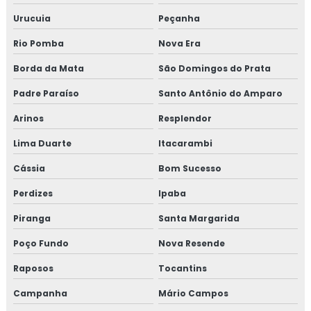
Urucuia
Peçanha
Rio Pomba
Nova Era
Borda da Mata
São Domingos do Prata
Padre Paraíso
Santo Antônio do Amparo
Arinos
Resplendor
Lima Duarte
Itacarambi
Cássia
Bom Sucesso
Perdizes
Ipaba
Piranga
Santa Margarida
Poço Fundo
Nova Resende
Raposos
Tocantins
Campanha
Mário Campos