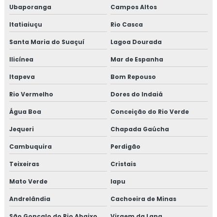
Ubaporanga
Campos Altos
Itatiaiuçu
Rio Casca
Santa Maria do Suaçuí
Lagoa Dourada
Ilicínea
Mar de Espanha
Itapeva
Bom Repouso
Rio Vermelho
Dores do Indaiá
Água Boa
Conceição do Rio Verde
Jequeri
Chapada Gaúcha
Cambuquira
Perdigão
Teixeiras
Cristais
Mato Verde
Iapu
Andrelândia
Cachoeira de Minas
São Gonçalo do Rio Abaixo
Virgem da Lapa