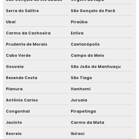
Serra do Salitre
São Gonçalo do Pará
Ubaí
Piraúba
Carmo da Cachoeira
Estiva
Prudente de Morais
Caetanópolis
Cabo Verde
Campo do Meio
Gouveia
São João do Manhuaçu
Resende Costa
São Tiago
Planura
Itanhomi
Antônio Carlos
Juruaia
Congonhal
Pirapetinga
Jacinto
Carmo da Mata
Recreio
Ibiraci