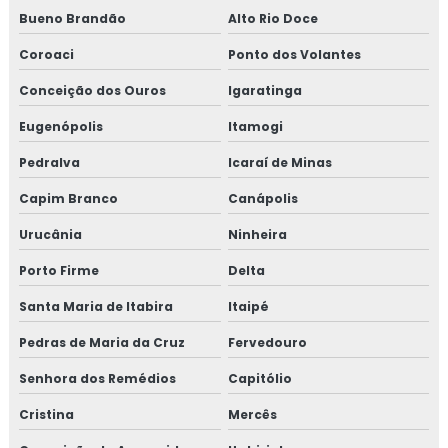
Bueno Brandão
Alto Rio Doce
Coroaci
Ponto dos Volantes
Conceição dos Ouros
Igaratinga
Eugenópolis
Itamogi
Pedralva
Icaraí de Minas
Capim Branco
Canápolis
Urucânia
Ninheira
Porto Firme
Delta
Santa Maria de Itabira
Itaipé
Pedras de Maria da Cruz
Fervedouro
Senhora dos Remédios
Capitólio
Cristina
Mercês