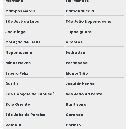
Mantena
Elói Mendes
Campos Gerais
Camanducaia
São José da Lapa
São João Nepomuceno
Jacutinga
Tupaciguara
Coração de Jesus
Aimorés
Nepomuceno
Pedra Azul
Minas Novas
Paraopeba
Espera Feliz
Monte Sião
Buritis
Jequitinhonha
São Gonçalo do Sapucaí
São João da Ponte
Belo Oriente
Buritizeiro
São João do Paraíso
Carandaí
Bambuí
Corinto