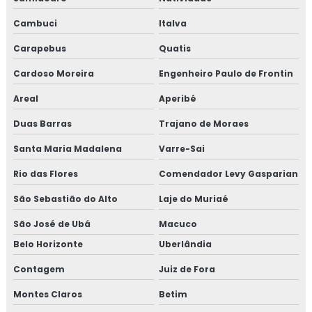
Cambuci
Italva
Carapebus
Quatis
Cardoso Moreira
Engenheiro Paulo de Frontin
Areal
Aperibé
Duas Barras
Trajano de Moraes
Santa Maria Madalena
Varre-Sai
Rio das Flores
Comendador Levy Gasparian
São Sebastião do Alto
Laje do Muriaé
São José de Ubá
Macuco
Belo Horizonte
Uberlândia
Contagem
Juiz de Fora
Montes Claros
Betim