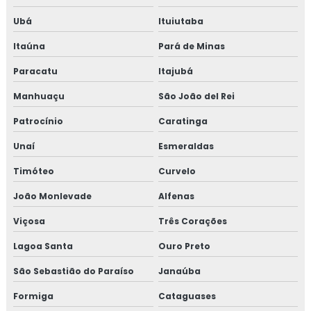
Ubá
Ituiutaba
Itaúna
Pará de Minas
Paracatu
Itajubá
Manhuaçu
São João del Rei
Patrocínio
Caratinga
Unaí
Esmeraldas
Timóteo
Curvelo
João Monlevade
Alfenas
Viçosa
Três Corações
Lagoa Santa
Ouro Preto
São Sebastião do Paraíso
Janaúba
Formiga
Cataguases