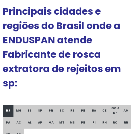
Principais cidades e
regiões do Brasil onde a
ENDUSPAN atende
Fabricante de rosca
extratora de rejeitos em
sp:
GO e
RJ
MG
ES
SP
PR
SC
RS
PE
BA
CE
AM
DF
PA
AC
AL
AP
MA
MT
MS
PB
PI
RN
RO
RR