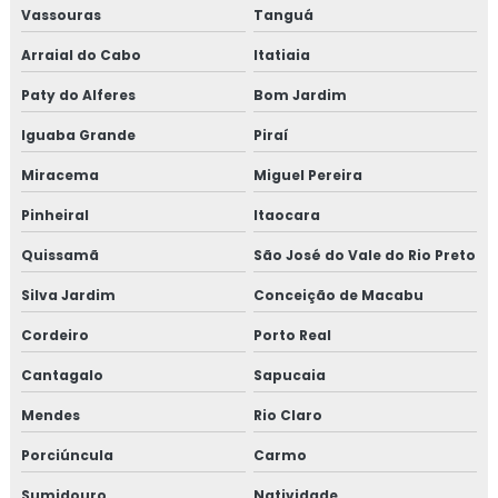
Vassouras
Tanguá
Arraial do Cabo
Itatiaia
Paty do Alferes
Bom Jardim
Iguaba Grande
Piraí
Miracema
Miguel Pereira
Pinheiral
Itaocara
Quissamã
São José do Vale do Rio Preto
Silva Jardim
Conceição de Macabu
Cordeiro
Porto Real
Cantagalo
Sapucaia
Mendes
Rio Claro
Porciúncula
Carmo
Sumidouro
Natividade