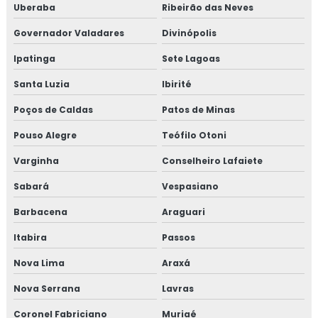
Uberaba
Ribeirão das Neves
Governador Valadares
Divinópolis
Ipatinga
Sete Lagoas
Santa Luzia
Ibirité
Poços de Caldas
Patos de Minas
Pouso Alegre
Teófilo Otoni
Varginha
Conselheiro Lafaiete
Sabará
Vespasiano
Barbacena
Araguari
Itabira
Passos
Nova Lima
Araxá
Nova Serrana
Lavras
Coronel Fabriciano
Muriaé