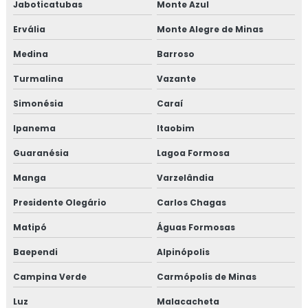
Jaboticatubas
Monte Azul
Ervália
Monte Alegre de Minas
Medina
Barroso
Turmalina
Vazante
Simonésia
Caraí
Ipanema
Itaobim
Guaranésia
Lagoa Formosa
Manga
Varzelândia
Presidente Olegário
Carlos Chagas
Matipó
Águas Formosas
Baependi
Alpinópolis
Campina Verde
Carmópolis de Minas
Luz
Malacacheta