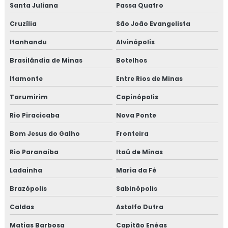
Santa Juliana
Passa Quatro
Cruzília
São João Evangelista
Itanhandu
Alvinópolis
Brasilândia de Minas
Botelhos
Itamonte
Entre Rios de Minas
Tarumirim
Capinópolis
Rio Piracicaba
Nova Ponte
Bom Jesus do Galho
Fronteira
Rio Paranaíba
Itaú de Minas
Ladainha
Maria da Fé
Brazópolis
Sabinópolis
Caldas
Astolfo Dutra
Matias Barbosa
Capitão Enéas