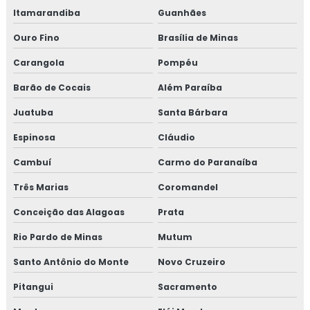
Itamarandiba
Guanhães
Ouro Fino
Brasília de Minas
Carangola
Pompéu
Barão de Cocais
Além Paraíba
Juatuba
Santa Bárbara
Espinosa
Cláudio
Cambuí
Carmo do Paranaíba
Três Marias
Coromandel
Conceição das Alagoas
Prata
Rio Pardo de Minas
Mutum
Santo Antônio do Monte
Novo Cruzeiro
Pitangui
Sacramento