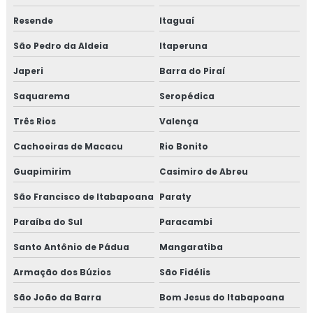
Resende
Itaguaí
São Pedro da Aldeia
Itaperuna
Japeri
Barra do Piraí
Saquarema
Seropédica
Três Rios
Valença
Cachoeiras de Macacu
Rio Bonito
Guapimirim
Casimiro de Abreu
São Francisco de Itabapoana
Paraty
Paraíba do Sul
Paracambi
Santo Antônio de Pádua
Mangaratiba
Armação dos Búzios
São Fidélis
São João da Barra
Bom Jesus do Itabapoana