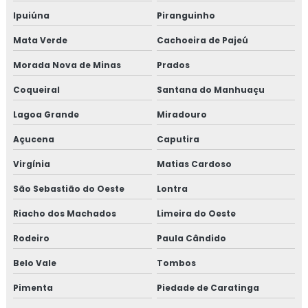
Ipuiúna
Piranguinho
Mata Verde
Cachoeira de Pajeú
Morada Nova de Minas
Prados
Coqueiral
Santana do Manhuaçu
Lagoa Grande
Miradouro
Açucena
Caputira
Virgínia
Matias Cardoso
São Sebastião do Oeste
Lontra
Riacho dos Machados
Limeira do Oeste
Rodeiro
Paula Cândido
Belo Vale
Tombos
Pimenta
Piedade de Caratinga