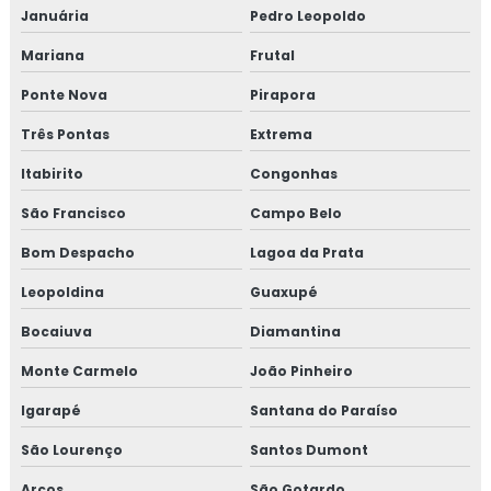
Januária
Pedro Leopoldo
Mariana
Frutal
Ponte Nova
Pirapora
Três Pontas
Extrema
Itabirito
Congonhas
São Francisco
Campo Belo
Bom Despacho
Lagoa da Prata
Leopoldina
Guaxupé
Bocaiuva
Diamantina
Monte Carmelo
João Pinheiro
Igarapé
Santana do Paraíso
São Lourenço
Santos Dumont
Arcos
São Gotardo