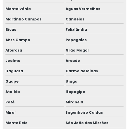
Montalvânia
Águas Vermelhas
Martinho Campos
Candeias
Bicas
Felixlândia
Abre Campo
Papagaios
Alterosa
Grão Mogol
Joaíma
Areado
Itaguara
Carmo de Minas
Guapé
Itinga
Ataléia
Itapagipe
Poté
Mirabela
Miraí
Engenheiro Caldas
Monte Belo
São João das Missões