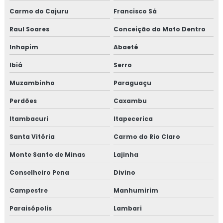
Carmo do Cajuru
Francisco Sá
Raul Soares
Conceição do Mato Dentro
Inhapim
Abaeté
Ibiá
Serro
Muzambinho
Paraguaçu
Perdões
Caxambu
Itambacuri
Itapecerica
Santa Vitória
Carmo do Rio Claro
Monte Santo de Minas
Lajinha
Conselheiro Pena
Divino
Campestre
Manhumirim
Paraisópolis
Lambari