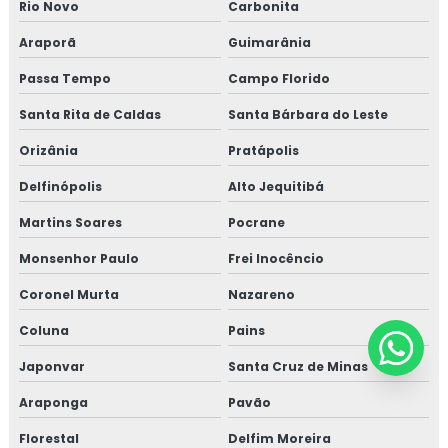
Rio Novo
Carbonita
Araporã
Guimarânia
Passa Tempo
Campo Florido
Santa Rita de Caldas
Santa Bárbara do Leste
Orizânia
Pratápolis
Delfinópolis
Alto Jequitibá
Martins Soares
Pocrane
Monsenhor Paulo
Frei Inocêncio
Coronel Murta
Nazareno
Coluna
Pains
Japonvar
Santa Cruz de Minas
Araponga
Pavão
Florestal
Delfim Moreira