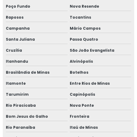
Poço Fundo
Nova Resende
Raposos
Tocantins
Campanha
Mário Campos
Santa Juliana
Passa Quatro
Cruzília
São João Evangelista
Itanhandu
Alvinópolis
Brasilândia de Minas
Botelhos
Itamonte
Entre Rios de Minas
Tarumirim
Capinópolis
Rio Piracicaba
Nova Ponte
Bom Jesus do Galho
Fronteira
Rio Paranaíba
Itaú de Minas