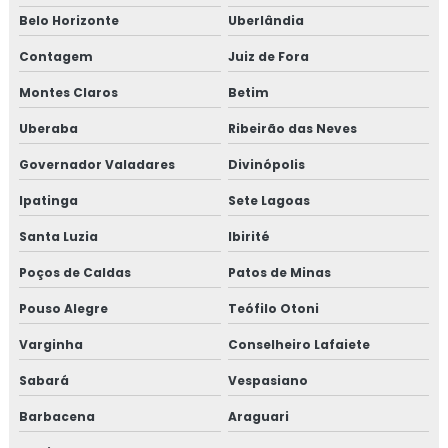
Belo Horizonte
Uberlândia
Contagem
Juiz de Fora
Montes Claros
Betim
Uberaba
Ribeirão das Neves
Governador Valadares
Divinópolis
Ipatinga
Sete Lagoas
Santa Luzia
Ibirité
Poços de Caldas
Patos de Minas
Pouso Alegre
Teófilo Otoni
Varginha
Conselheiro Lafaiete
Sabará
Vespasiano
Barbacena
Araguari