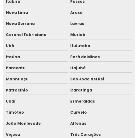
Itabira
Passos
Nova Lima
Araxá
Nova Serrana
Lavras
Coronel Fabriciano
Muriaé
Ubá
Ituiutaba
Itaúna
Pará de Minas
Paracatu
Itajubá
Manhuaçu
São João del Rei
Patrocínio
Caratinga
Unaí
Esmeraldas
Timóteo
Curvelo
João Monlevade
Alfenas
Viçosa
Três Corações