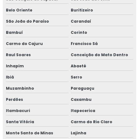
Belo Oriente
Buritizeiro
São João do Paraíso
Carandaí
Bambuí
Corinto
Carmo do Cajuru
Francisco Sá
Raul Soares
Conceição do Mato Dentro
Inhapim
Abaeté
Ibiá
Serro
Muzambinho
Paraguaçu
Perdões
Caxambu
Itambacuri
Itapecerica
Santa Vitória
Carmo do Rio Claro
Monte Santo de Minas
Lajinha