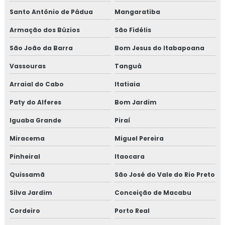
Santo Antônio de Pádua
Mangaratiba
Armação dos Búzios
São Fidélis
São João da Barra
Bom Jesus do Itabapoana
Vassouras
Tanguá
Arraial do Cabo
Itatiaia
Paty do Alferes
Bom Jardim
Iguaba Grande
Piraí
Miracema
Miguel Pereira
Pinheiral
Itaocara
Quissamã
São José do Vale do Rio Preto
Silva Jardim
Conceição de Macabu
Cordeiro
Porto Real