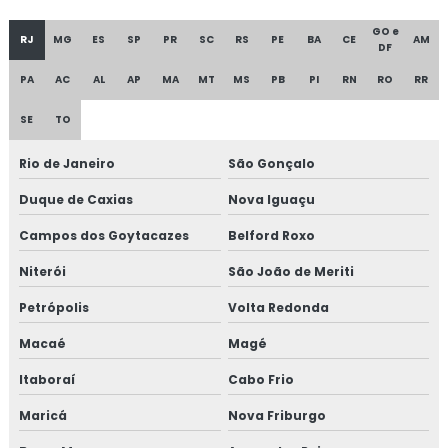
GO e
RJ
MG
ES
SP
PR
SC
RS
PE
BA
CE
AM
DF
PA
AC
AL
AP
MA
MT
MS
PB
PI
RN
RO
RR
SE
TO
Rio de Janeiro
São Gonçalo
Duque de Caxias
Nova Iguaçu
Campos dos Goytacazes
Belford Roxo
Niterói
São João de Meriti
Petrópolis
Volta Redonda
Macaé
Magé
Itaboraí
Cabo Frio
Maricá
Nova Friburgo