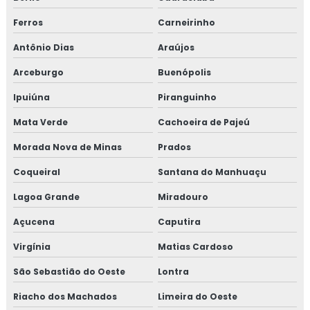
Ferros
Carneirinho
Antônio Dias
Araújos
Arceburgo
Buenópolis
Ipuiúna
Piranguinho
Mata Verde
Cachoeira de Pajeú
Morada Nova de Minas
Prados
Coqueiral
Santana do Manhuaçu
Lagoa Grande
Miradouro
Açucena
Caputira
Virgínia
Matias Cardoso
São Sebastião do Oeste
Lontra
Riacho dos Machados
Limeira do Oeste