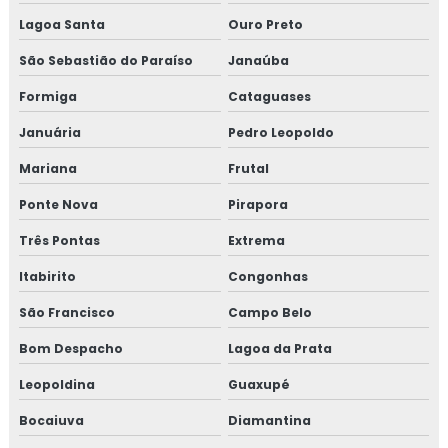
Lagoa Santa
Ouro Preto
São Sebastião do Paraíso
Janaúba
Formiga
Cataguases
Januária
Pedro Leopoldo
Mariana
Frutal
Ponte Nova
Pirapora
Três Pontas
Extrema
Itabirito
Congonhas
São Francisco
Campo Belo
Bom Despacho
Lagoa da Prata
Leopoldina
Guaxupé
Bocaiuva
Diamantina