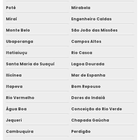
Poté
Mirabela
Miraí
Engenheiro Caldas
Monte Belo
São João das Missões
Ubaporanga
Campos Altos
Itatiaiuçu
Rio Casca
Santa Maria do Suaçuí
Lagoa Dourada
Ilicínea
Mar de Espanha
Itapeva
Bom Repouso
Rio Vermelho
Dores do Indaiá
Água Boa
Conceição do Rio Verde
Jequeri
Chapada Gaúcha
Cambuquira
Perdigão