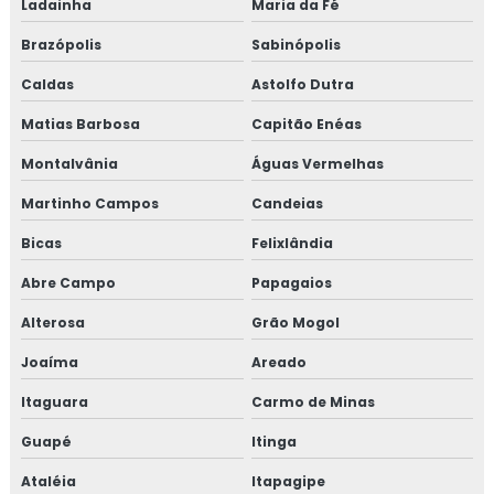
Ladainha
Maria da Fé
Brazópolis
Sabinópolis
Caldas
Astolfo Dutra
Matias Barbosa
Capitão Enéas
Montalvânia
Águas Vermelhas
Martinho Campos
Candeias
Bicas
Felixlândia
Abre Campo
Papagaios
Alterosa
Grão Mogol
Joaíma
Areado
Itaguara
Carmo de Minas
Guapé
Itinga
Ataléia
Itapagipe