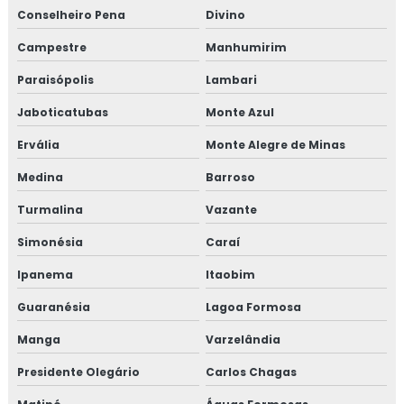
Conselheiro Pena
Divino
Campestre
Manhumirim
Paraisópolis
Lambari
Jaboticatubas
Monte Azul
Ervália
Monte Alegre de Minas
Medina
Barroso
Turmalina
Vazante
Simonésia
Caraí
Ipanema
Itaobim
Guaranésia
Lagoa Formosa
Manga
Varzelândia
Presidente Olegário
Carlos Chagas