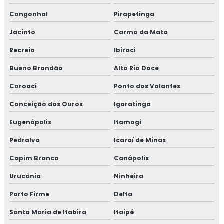
Congonhal
Pirapetinga
Jacinto
Carmo da Mata
Recreio
Ibiraci
Bueno Brandão
Alto Rio Doce
Coroaci
Ponto dos Volantes
Conceição dos Ouros
Igaratinga
Eugenópolis
Itamogi
Pedralva
Icaraí de Minas
Capim Branco
Canápolis
Urucânia
Ninheira
Porto Firme
Delta
Santa Maria de Itabira
Itaipé