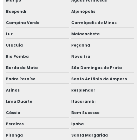
Matipó
Águas Formosas
Baependi
Alpinópolis
Campina Verde
Carmópolis de Minas
Luz
Malacacheta
Urucuia
Peçanha
Rio Pomba
Nova Era
Borda da Mata
São Domingos do Prata
Padre Paraíso
Santo Antônio do Amparo
Arinos
Resplendor
Lima Duarte
Itacarambi
Cássia
Bom Sucesso
Perdizes
Ipaba
Piranga
Santa Margarida