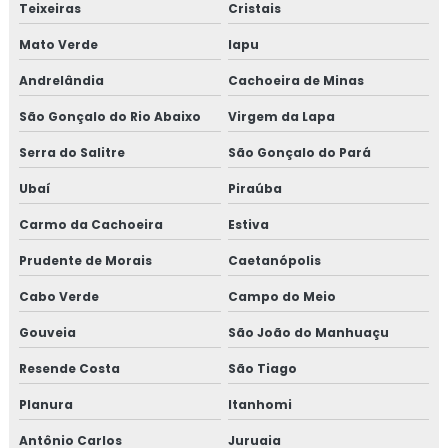
Teixeiras
Cristais
Mato Verde
Iapu
Andrelândia
Cachoeira de Minas
São Gonçalo do Rio Abaixo
Virgem da Lapa
Serra do Salitre
São Gonçalo do Pará
Ubaí
Piraúba
Carmo da Cachoeira
Estiva
Prudente de Morais
Caetanópolis
Cabo Verde
Campo do Meio
Gouveia
São João do Manhuaçu
Resende Costa
São Tiago
Planura
Itanhomi
Antônio Carlos
Juruaia