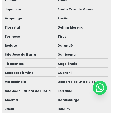
Coluna
Pains
Japonvar
Santa Cruz de Minas
Araponga
Pavão
Florestal
Delfim Moreira
Formoso
Tiros
Reduto
Durandé
São José da Barra
Guiricema
Tiradentes
Angelândia
Senador Firmino
Guarani
Verdelândia
Desterro de Entre Rios
São João Batista do Glória
Serrania
Moema
Cordisburgo
Jacuí
Baldim