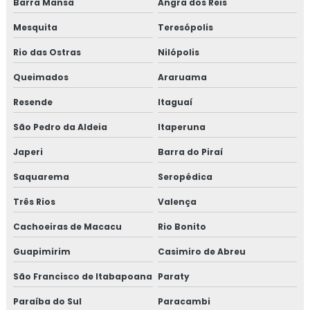
Barra Mansa
Angra dos Reis
Mesquita
Teresópolis
Rio das Ostras
Nilópolis
Queimados
Araruama
Resende
Itaguaí
São Pedro da Aldeia
Itaperuna
Japeri
Barra do Piraí
Saquarema
Seropédica
Três Rios
Valença
Cachoeiras de Macacu
Rio Bonito
Guapimirim
Casimiro de Abreu
São Francisco de Itabapoana
Paraty
Paraíba do Sul
Paracambi