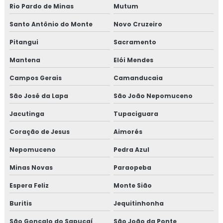
Rio Pardo de Minas
Mutum
Santo Antônio do Monte
Novo Cruzeiro
Pitangui
Sacramento
Mantena
Elói Mendes
Campos Gerais
Camanducaia
São José da Lapa
São João Nepomuceno
Jacutinga
Tupaciguara
Coração de Jesus
Aimorés
Nepomuceno
Pedra Azul
Minas Novas
Paraopeba
Espera Feliz
Monte Sião
Buritis
Jequitinhonha
São Gonçalo do Sapucaí
São João da Ponte