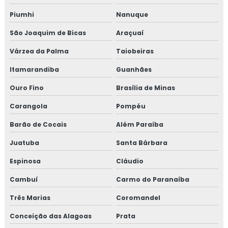
Piumhi
Nanuque
São Joaquim de Bicas
Araçuaí
Várzea da Palma
Taiobeiras
Itamarandiba
Guanhães
Ouro Fino
Brasília de Minas
Carangola
Pompéu
Barão de Cocais
Além Paraíba
Juatuba
Santa Bárbara
Espinosa
Cláudio
Cambuí
Carmo do Paranaíba
Três Marias
Coromandel
Conceição das Alagoas
Prata