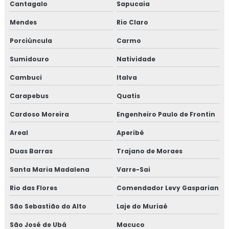
Cantagalo
Sapucaia
Mendes
Rio Claro
Porciúncula
Carmo
Sumidouro
Natividade
Cambuci
Italva
Carapebus
Quatis
Cardoso Moreira
Engenheiro Paulo de Frontin
Areal
Aperibé
Duas Barras
Trajano de Moraes
Santa Maria Madalena
Varre-Sai
Rio das Flores
Comendador Levy Gasparian
São Sebastião do Alto
Laje do Muriaé
São José de Ubá
Macuco