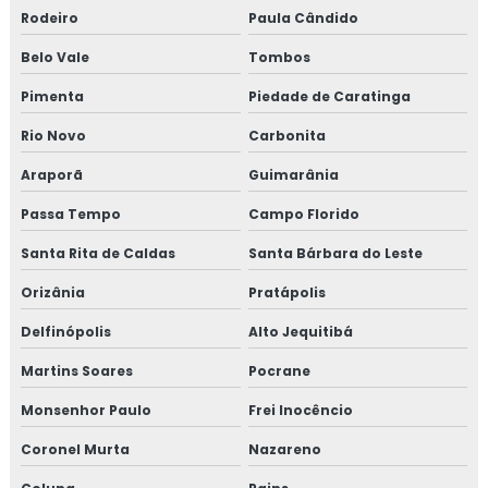
Rodeiro
Paula Cândido
Belo Vale
Tombos
Pimenta
Piedade de Caratinga
Rio Novo
Carbonita
Araporã
Guimarânia
Passa Tempo
Campo Florido
Santa Rita de Caldas
Santa Bárbara do Leste
Orizânia
Pratápolis
Delfinópolis
Alto Jequitibá
Martins Soares
Pocrane
Monsenhor Paulo
Frei Inocêncio
Coronel Murta
Nazareno