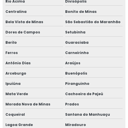
Rio Acima
Divisópolis
Centralina
Bonito de Minas
Bela Vista de Minas
São Sebastião do Maranhão
Dores de Campos
Setubinha
Berilo
Guaraciaba
Ferros
Carneirinho
Antônio Dias
Araújos
Arceburgo
Buenópolis
Ipuiúna
Piranguinho
Mata Verde
Cachoeira de Pajeú
Morada Nova de Minas
Prados
Coqueiral
Santana do Manhuaçu
Lagoa Grande
Miradouro