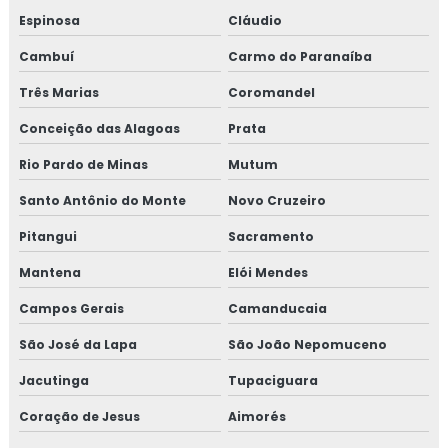
Espinosa
Cláudio
Cambuí
Carmo do Paranaíba
Três Marias
Coromandel
Conceição das Alagoas
Prata
Rio Pardo de Minas
Mutum
Santo Antônio do Monte
Novo Cruzeiro
Pitangui
Sacramento
Mantena
Elói Mendes
Campos Gerais
Camanducaia
São José da Lapa
São João Nepomuceno
Jacutinga
Tupaciguara
Coração de Jesus
Aimorés