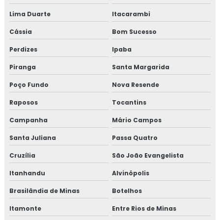
Lima Duarte
Itacarambi
Cássia
Bom Sucesso
Perdizes
Ipaba
Piranga
Santa Margarida
Poço Fundo
Nova Resende
Raposos
Tocantins
Campanha
Mário Campos
Santa Juliana
Passa Quatro
Cruzília
São João Evangelista
Itanhandu
Alvinópolis
Brasilândia de Minas
Botelhos
Itamonte
Entre Rios de Minas