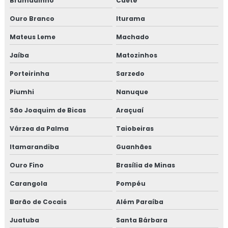
Brumadinho
Caeté
Ouro Branco
Iturama
Mateus Leme
Machado
Jaíba
Matozinhos
Porteirinha
Sarzedo
Piumhi
Nanuque
São Joaquim de Bicas
Araçuaí
Várzea da Palma
Taiobeiras
Itamarandiba
Guanhães
Ouro Fino
Brasília de Minas
Carangola
Pompéu
Barão de Cocais
Além Paraíba
Juatuba
Santa Bárbara