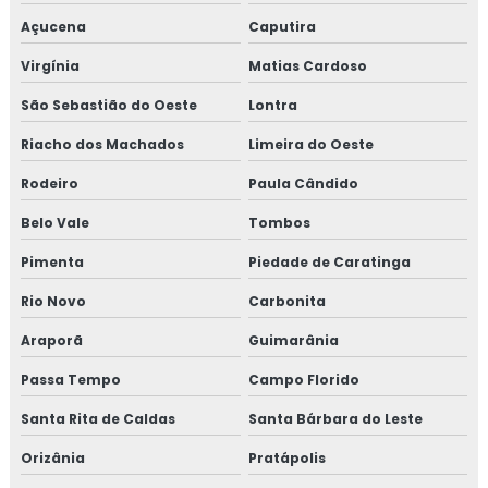
Açucena
Caputira
Virgínia
Matias Cardoso
São Sebastião do Oeste
Lontra
Riacho dos Machados
Limeira do Oeste
Rodeiro
Paula Cândido
Belo Vale
Tombos
Pimenta
Piedade de Caratinga
Rio Novo
Carbonita
Araporã
Guimarânia
Passa Tempo
Campo Florido
Santa Rita de Caldas
Santa Bárbara do Leste
Orizânia
Pratápolis