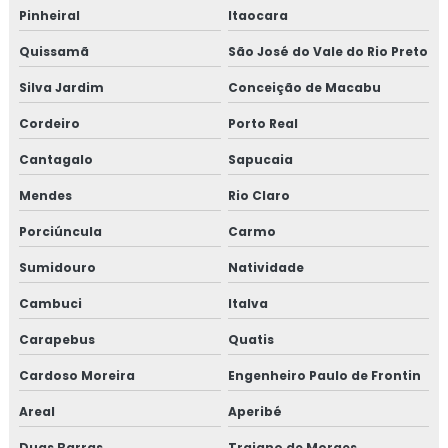
Pinheiral
Itaocara
Quissamã
São José do Vale do Rio Preto
Silva Jardim
Conceição de Macabu
Cordeiro
Porto Real
Cantagalo
Sapucaia
Mendes
Rio Claro
Porciúncula
Carmo
Sumidouro
Natividade
Cambuci
Italva
Carapebus
Quatis
Cardoso Moreira
Engenheiro Paulo de Frontin
Areal
Aperibé
Duas Barras
Trajano de Moraes