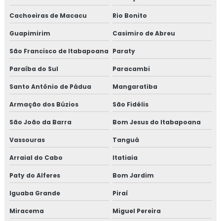
Cachoeiras de Macacu
Rio Bonito
Guapimirim
Casimiro de Abreu
São Francisco de Itabapoana
Paraty
Paraíba do Sul
Paracambi
Santo Antônio de Pádua
Mangaratiba
Armação dos Búzios
São Fidélis
São João da Barra
Bom Jesus do Itabapoana
Vassouras
Tanguá
Arraial do Cabo
Itatiaia
Paty do Alferes
Bom Jardim
Iguaba Grande
Piraí
Miracema
Miguel Pereira