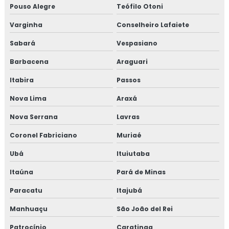
Pouso Alegre
Teófilo Otoni
Varginha
Conselheiro Lafaiete
Sabará
Vespasiano
Barbacena
Araguari
Itabira
Passos
Nova Lima
Araxá
Nova Serrana
Lavras
Coronel Fabriciano
Muriaé
Ubá
Ituiutaba
Itaúna
Pará de Minas
Paracatu
Itajubá
Manhuaçu
São João del Rei
Patrocínio
Caratinga