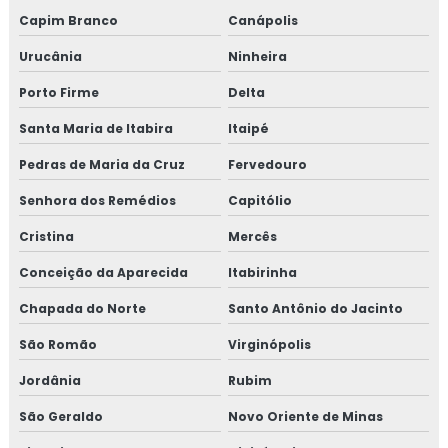
Capim Branco
Canápolis
Urucânia
Ninheira
Porto Firme
Delta
Santa Maria de Itabira
Itaipé
Pedras de Maria da Cruz
Fervedouro
Senhora dos Remédios
Capitólio
Cristina
Mercês
Conceição da Aparecida
Itabirinha
Chapada do Norte
Santo Antônio do Jacinto
São Romão
Virginópolis
Jordânia
Rubim
São Geraldo
Novo Oriente de Minas