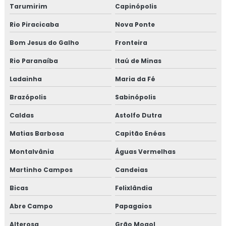
Tarumirim
Capinópolis
Rio Piracicaba
Nova Ponte
Bom Jesus do Galho
Fronteira
Rio Paranaíba
Itaú de Minas
Ladainha
Maria da Fé
Brazópolis
Sabinópolis
Caldas
Astolfo Dutra
Matias Barbosa
Capitão Enéas
Montalvânia
Águas Vermelhas
Martinho Campos
Candeias
Bicas
Felixlândia
Abre Campo
Papagaios
Alterosa
Grão Mogol