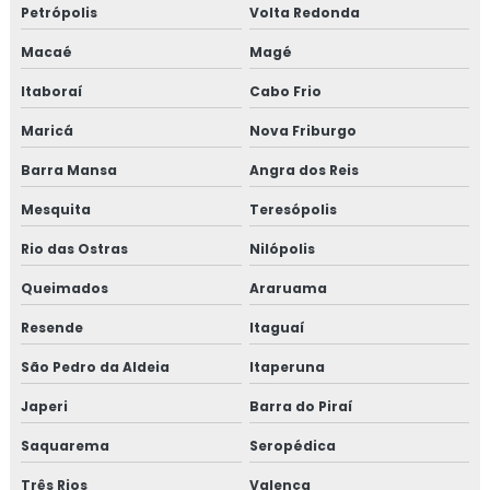
Petrópolis
Volta Redonda
Macaé
Magé
Itaboraí
Cabo Frio
Maricá
Nova Friburgo
Barra Mansa
Angra dos Reis
Mesquita
Teresópolis
Rio das Ostras
Nilópolis
Queimados
Araruama
Resende
Itaguaí
São Pedro da Aldeia
Itaperuna
Japeri
Barra do Piraí
Saquarema
Seropédica
Três Rios
Valença