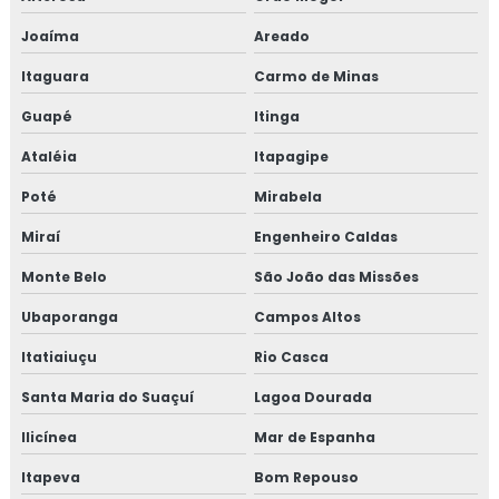
Joaíma
Areado
Itaguara
Carmo de Minas
Guapé
Itinga
Ataléia
Itapagipe
Poté
Mirabela
Miraí
Engenheiro Caldas
Monte Belo
São João das Missões
Ubaporanga
Campos Altos
Itatiaiuçu
Rio Casca
Santa Maria do Suaçuí
Lagoa Dourada
Ilicínea
Mar de Espanha
Itapeva
Bom Repouso