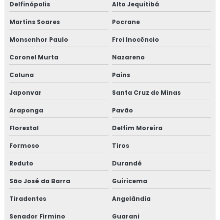
Delfinópolis
Alto Jequitibá
Martins Soares
Pocrane
Monsenhor Paulo
Frei Inocêncio
Coronel Murta
Nazareno
Coluna
Pains
Japonvar
Santa Cruz de Minas
Araponga
Pavão
Florestal
Delfim Moreira
Formoso
Tiros
Reduto
Durandé
São José da Barra
Guiricema
Tiradentes
Angelândia
Senador Firmino
Guarani