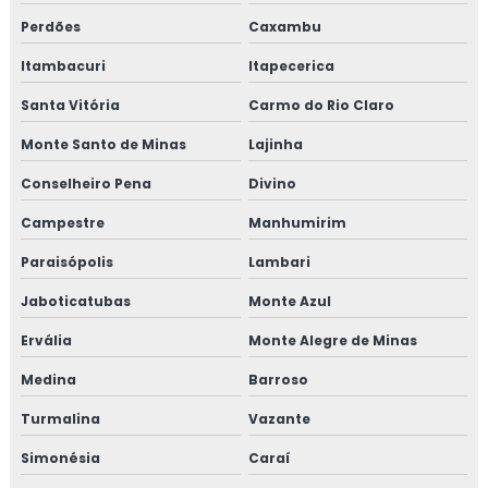
Perdões
Caxambu
Itambacuri
Itapecerica
Santa Vitória
Carmo do Rio Claro
Monte Santo de Minas
Lajinha
Conselheiro Pena
Divino
Campestre
Manhumirim
Paraisópolis
Lambari
Jaboticatubas
Monte Azul
Ervália
Monte Alegre de Minas
Medina
Barroso
Turmalina
Vazante
Simonésia
Caraí