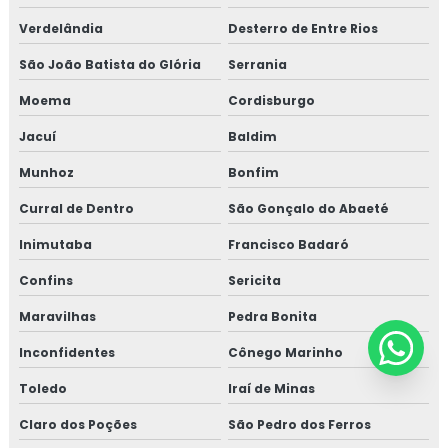
Verdelândia
Desterro de Entre Rios
São João Batista do Glória
Serrania
Moema
Cordisburgo
Jacuí
Baldim
Munhoz
Bonfim
Curral de Dentro
São Gonçalo do Abaeté
Inimutaba
Francisco Badaró
Confins
Sericita
Maravilhas
Pedra Bonita
Inconfidentes
Cônego Marinho
Toledo
Iraí de Minas
Claro dos Poções
São Pedro dos Ferros