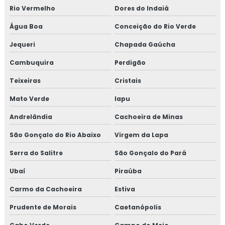
Rio Vermelho
Dores do Indaiá
Água Boa
Conceição do Rio Verde
Jequeri
Chapada Gaúcha
Cambuquira
Perdigão
Teixeiras
Cristais
Mato Verde
Iapu
Andrelândia
Cachoeira de Minas
São Gonçalo do Rio Abaixo
Virgem da Lapa
Serra do Salitre
São Gonçalo do Pará
Ubaí
Piraúba
Carmo da Cachoeira
Estiva
Prudente de Morais
Caetanópolis