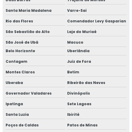
Santa Maria Madalena
Varre-Sai
Rio das Flores
Comendador Levy Gasparian
São Sebastião do Alto
Laje do Muriaé
São José de Ubá
Macuco
Belo Horizonte
Uberlândia
Contagem
Juiz de Fora
Montes Claros
Betim
Uberaba
Ribeirão das Neves
Governador Valadares
Divinópolis
Ipatinga
Sete Lagoas
Santa Luzia
Ibirité
Poços de Caldas
Patos de Minas