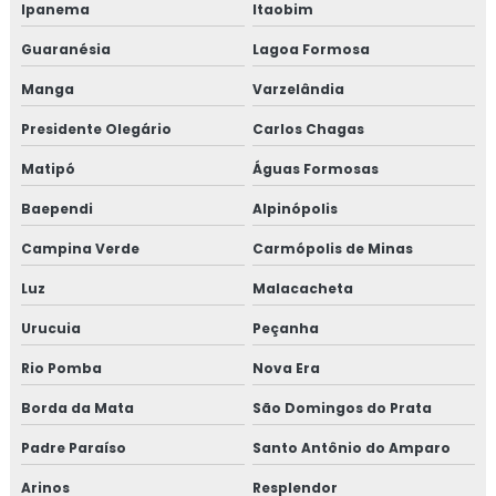
Ipanema
Itaobim
Guaranésia
Lagoa Formosa
Manga
Varzelândia
Presidente Olegário
Carlos Chagas
Matipó
Águas Formosas
Baependi
Alpinópolis
Campina Verde
Carmópolis de Minas
Luz
Malacacheta
Urucuia
Peçanha
Rio Pomba
Nova Era
Borda da Mata
São Domingos do Prata
Padre Paraíso
Santo Antônio do Amparo
Arinos
Resplendor