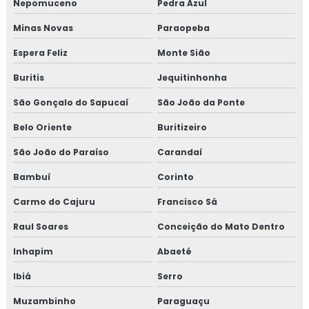
Nepomuceno
Pedra Azul
Minas Novas
Paraopeba
Espera Feliz
Monte Sião
Buritis
Jequitinhonha
São Gonçalo do Sapucaí
São João da Ponte
Belo Oriente
Buritizeiro
São João do Paraíso
Carandaí
Bambuí
Corinto
Carmo do Cajuru
Francisco Sá
Raul Soares
Conceição do Mato Dentro
Inhapim
Abaeté
Ibiá
Serro
Muzambinho
Paraguaçu