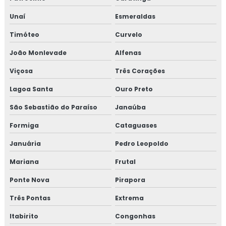
Unaí
Esmeraldas
Timóteo
Curvelo
João Monlevade
Alfenas
Viçosa
Três Corações
Lagoa Santa
Ouro Preto
São Sebastião do Paraíso
Janaúba
Formiga
Cataguases
Januária
Pedro Leopoldo
Mariana
Frutal
Ponte Nova
Pirapora
Três Pontas
Extrema
Itabirito
Congonhas