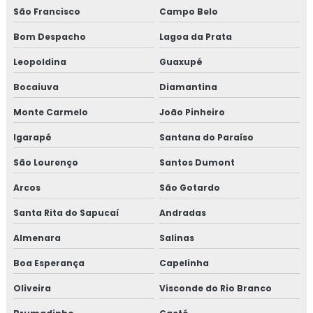
São Francisco
Campo Belo
Bom Despacho
Lagoa da Prata
Leopoldina
Guaxupé
Bocaiuva
Diamantina
Monte Carmelo
João Pinheiro
Igarapé
Santana do Paraíso
São Lourenço
Santos Dumont
Arcos
São Gotardo
Santa Rita do Sapucaí
Andradas
Almenara
Salinas
Boa Esperança
Capelinha
Oliveira
Visconde do Rio Branco