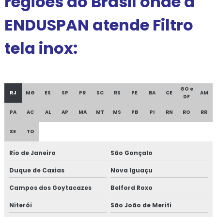
regiões do Brasil onde a
ENDUSPAN atende Filtro
tela inox:
GO e
RJ
MG
ES
SP
PR
SC
RS
PE
BA
CE
AM
DF
PA
AC
AL
AP
MA
MT
MS
PB
PI
RN
RO
RR
SE
TO
Rio de Janeiro
São Gonçalo
Duque de Caxias
Nova Iguaçu
Campos dos Goytacazes
Belford Roxo
Niterói
São João de Meriti