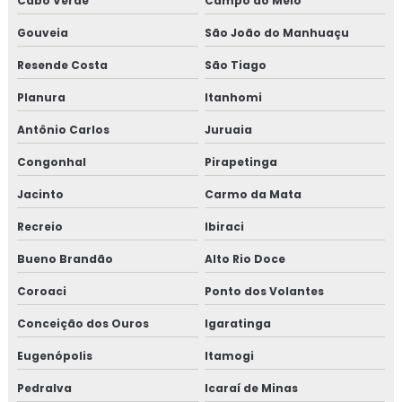
Cabo Verde
Campo do Meio
Gouveia
São João do Manhuaçu
Resende Costa
São Tiago
Planura
Itanhomi
Antônio Carlos
Juruaia
Congonhal
Pirapetinga
Jacinto
Carmo da Mata
Recreio
Ibiraci
Bueno Brandão
Alto Rio Doce
Coroaci
Ponto dos Volantes
Conceição dos Ouros
Igaratinga
Eugenópolis
Itamogi
Pedralva
Icaraí de Minas